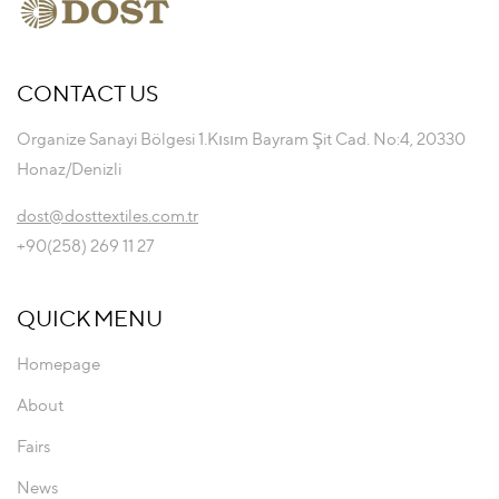
CONTACT US
Organize Sanayi Bölgesi 1.Kısım Bayram Şit Cad. No:4, 20330
Honaz/Denizli
dost@dosttextiles.com.tr
+90(258) 269 11 27
QUICK MENU
Homepage
About
Fairs
News